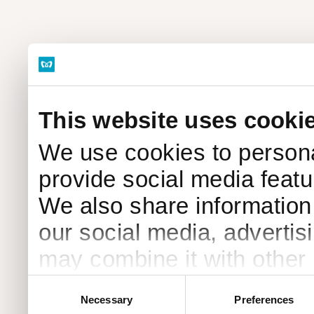
This website uses cooki
We use cookies to persona
provide social media featur
We also share information 
our social media, advertis
may combine it with other 
to them or that they’ve col
Consent
Necessary
Preferences
Selection
services.