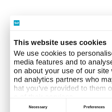
This website uses cookies
We use cookies to personalise
media features and to analyse
on about your use of our site 
nd analytics partners who may
hat you’ve provided to them o
e of their services.
C
Necessary
Preferences
o