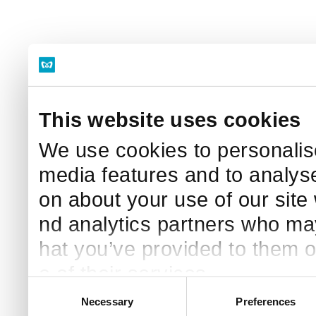
This website uses cookies
We use cookies to personalise
media features and to analyse
on about your use of our site 
nd analytics partners who may
hat you’ve provided to them o
e of their services.
C
Necessary
Preferences
o