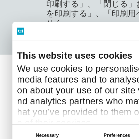
印刷する」、「閉じる」
を印刷する」、「印刷用
せん。
Copyright © Tokyo Metr
This website uses cookies
We use cookies to personalise
media features and to analyse
on about your use of our site 
nd analytics partners who may
hat you’ve provided to them o
e of their services.
C
Necessary
Preferences
o