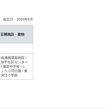
改定日：2020年6月
近隣施設・建物
綾瀬循環器病院 /
加平住区センター
/ 蒲原中学校 / し
ょうぶ沼公園 / 東
渕江小学校