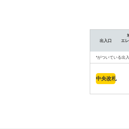
出入口
エレ
*がついている出
中央改札