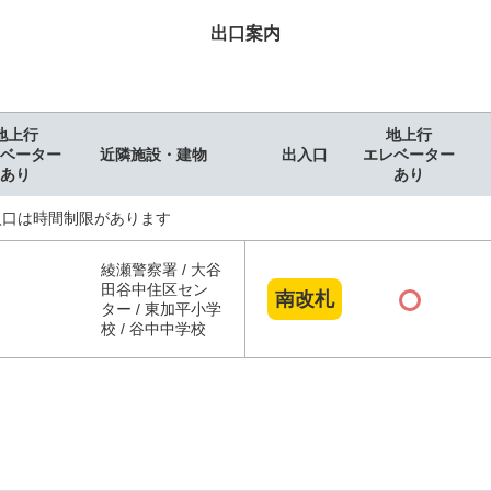
出口案内
地上行
地上行
ベーター
近隣施設・建物
出入口
エレベーター
あり
あり
入口は時間制限があります
綾瀬警察署 / 大谷
田谷中住区セン
南改札
ター / 東加平小学
校 / 谷中中学校