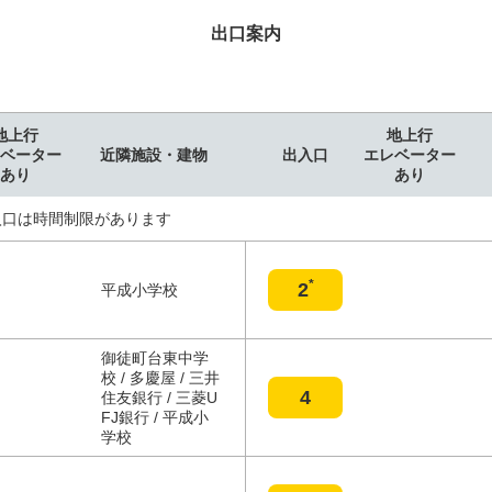
出口案内
地上行
地上行
ベーター
近隣施設・建物
出入口
エレベーター
あり
あり
入口は時間制限があります
*
2
平成小学校
御徒町台東中学
校 / 多慶屋 / 三井
4
住友銀行 / 三菱U
FJ銀行 / 平成小
学校