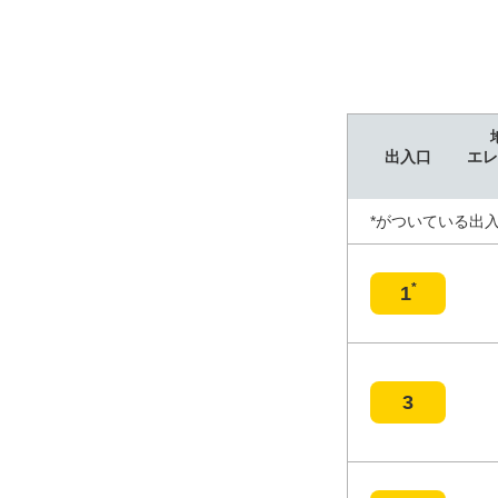
出入口
エレ
*がついている出
*
1
3