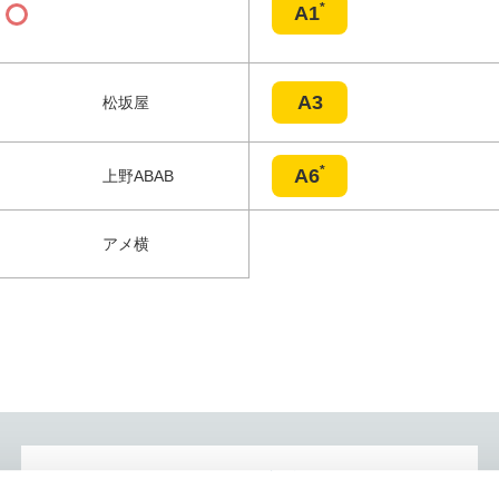
*
A1
A3
松坂屋
*
A6
上野ABAB
アメ横
このページを印刷する