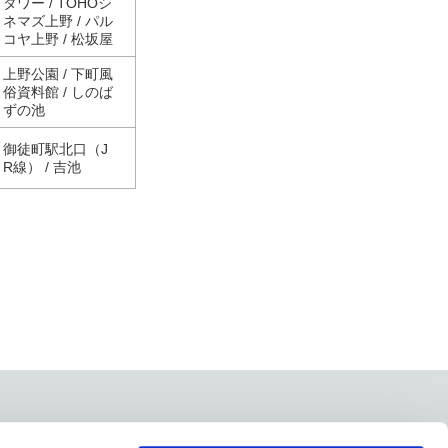
タワー / TOHOシ
ネマズ上野 / パル
コヤ上野 / 松坂屋
上野公園 / 下町風
俗資料館 / しのば
ずの池
御徒町駅北口（J
R線） / 吉池