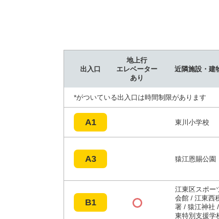
地上行
出入口
エレベーター
近隣施設・建
あり
*がついている出入口は時間制限があります
A1
東川小学校
A3
猿江恩賜公園
江東区スポー
会館 / 江東西
B1
署 / 猿江神社 /
東特別支援学