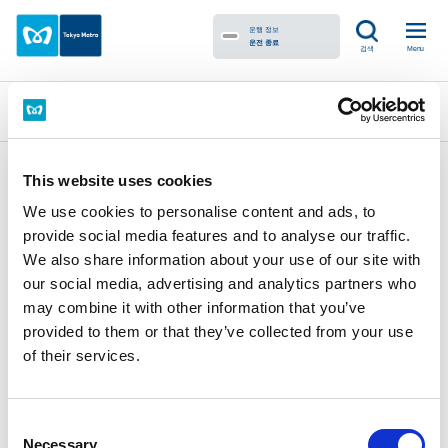
여객 안내소
운행 정보
운전 종료
Menu
검색
여객 안내소
도쿄메트로 이용방법 메인화면
공항으로부터의 액세스
This website uses cookies
도쿄메트로를 이용하는 이유
지하철 승차 전
We use cookies to personalise content and ads, to
지하철 하차하기
무료 와이파이
provide social media features and to analyse our traffic.
지하철 승차 시에 고려해야 할 점
안전 소책자
We also share information about your use of our site with
our social media, advertising and analytics partners who
may combine it with other information that you’ve
provided to them or that they’ve collected from your use
of their services.
Consent
홈
도쿄메트로 이용방법
여객 안내소
Necessary