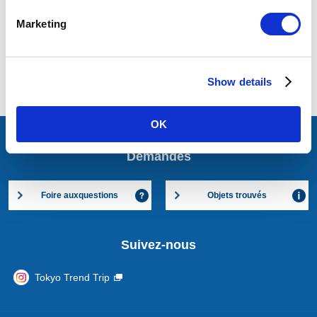
Marketing
Show details
Accueil
Conseils pour utiliser le Tokyo Metro
Descendre du métro
OK
Demandes
Foire aux
questions
Objets trouvés
Suivez-nous
Tokyo Trend Trip