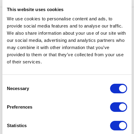
This website uses cookies
We use cookies to personalise content and ads, to
Haut de la page Conseils pour utiliser le Tokyo Metro
provide social media features and to analyse our traffic.
We also share information about your use of our site with
Itinéraire depuis l’aéroport
our social media, advertising and analytics partners who
Pourquoi utiliser le Tokyo Metro
may combine it with other information that you’ve
Avant d’entrer dans le métro
provided to them or that they’ve collected from your use
Bureau d’informations touristiques du Tokyo Metro
of their services.
Wi-Fi gratuit
Éléments à prendre en compte lorsque vous prenez le
métro
Consent
Guide de sécurité pratique
Necessary
Selection
Preferences
Liens connexes
Avant d’entrer dans le métro
Statistics
Découvrir Tokyo avec Tokyo Metro