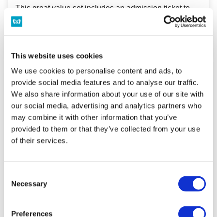
This great value set includes an admission ticket to
the Art Aquarium Museum GINZA and a 24-hour Tokyo
Subway Ticket!
This website uses cookies
We use cookies to personalise content and ads, to
provide social media features and to analyse our traffic.
[LIMOUSINE & SUBWAY PASS] Tokyo
We also share information about your use of our site with
Limousine Bus Ticket (One-
Way/Round-Trip) from Haneda
our social media, advertising and analytics partners who
Airport/Narita Airport + Tokyo Subway
may combine it with other information that you’ve
Ticket (24/48/72 Hours)
provided to them or that they’ve collected from your use
รายการตั๋วชุด
of their services.
[LIMOUSINE & SUBWAY PASS] A great value set
including a Tokyo Limousine Bus ticket (one-way or
Consent
Necessary
round-trip) from Haneda or Narita Airport and a Tokyo
Selection
Subway Ticket (24/48/72 hours)!
Preferences