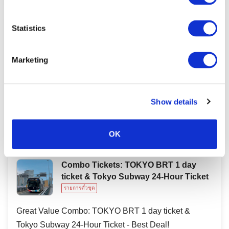
Statistics
Combo Tickets: “The National
Museum of Modern Art, Tokyo” Entry &
Tokyo Subway 24-Hour Ticket
Marketing
รายการตั๋วชุด
Enjoy amazing value with tickets to the National
Museum of Modern Art, Tokyo, plus a 24-hour Tokyo
Show details
Subway Ticket in one convenient set!
OK
Combo Tickets: TOKYO BRT 1 day
ticket & Tokyo Subway 24-Hour Ticket
รายการตั๋วชุด
Great Value Combo: TOKYO BRT 1 day ticket &
Tokyo Subway 24-Hour Ticket - Best Deal!