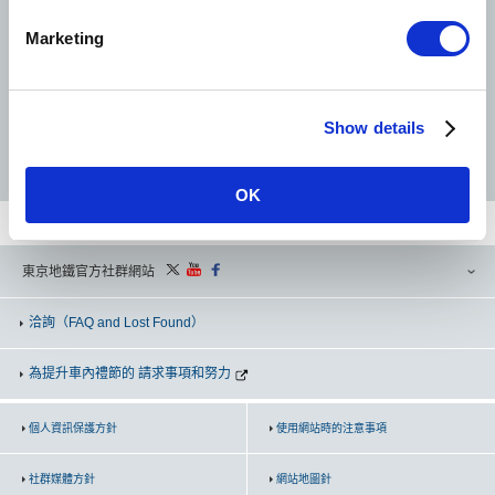
e
Marketing
l
e
半藏門線
南北線
副都心線
c
Show details
t
i
o
OK
n
東京地鐵官方社群網站
洽詢
（FAQ and Lost Found）
為提升車內禮節的 請求事項和努力
個人資訊保護方針
使用網站時的注意事項
社群媒體方針
網站地圖針