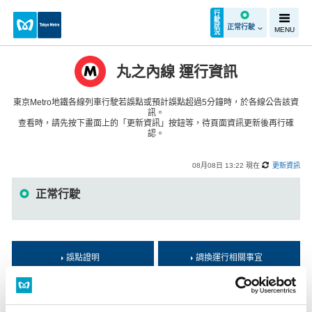
行
駛
狀
正常行駛
MENU
況
丸之內線 運行資訊
東京Metro地鐵各線列車行駛若誤點或預計誤點超過5分鐘時，於各線公告該資
訊。
查看時，請先按下畫面上的「更新資訊」按鈕等，待頁面資訊更新後再行確
認。
08月08日 13:22 現在
更新資訊
正常行駛
誤點證明
調換運行相關事宜
注意事項1：雖然本資訊經常更新，但實際行駛狀況可能與本頁資訊有所不
同。對於旅客根據本頁資訊進行判斷而發生之損害，我方恕不承擔任何責