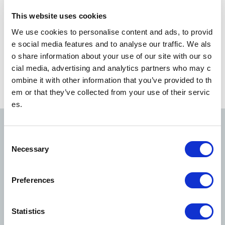
任，敬請見諒。
注意事項2：嚴禁擅自將本行駛資訊轉載、複製或變更格式後公布於其他網
This website uses cookies
頁等處。
We use cookies to personalise content and ads, to provid
e social media features and to analyse our traffic. We als
地鐵業者
o share information about your use of our site with our so
Toei Transportation
cial media, advertising and analytics partners who may c
ombine it with other information that you’ve provided to th
em or that they’ve collected from your use of their servic
查看各路線行駛資訊
es.
C
銀座線
丸之內線
日比谷線
Necessary
o
n
s
Preferences
e
n
東西線
千代田線
有樂町線
t
Statistics
S