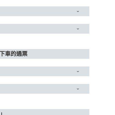
上下車的通票
U」