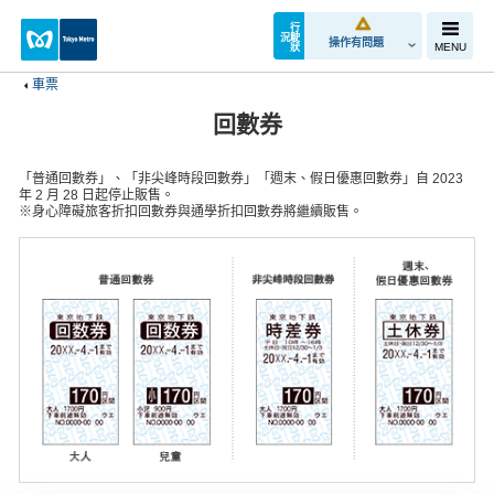
行
狀
駛
況
操作有問題
MENU
車票
回數券
「普通回數券」、「非尖峰時段回數券」「週末、假日優惠回數券」自 2023
年 2 月 28 日起停止販售。
※身心障礙旅客折扣回數券與通學折扣回數券將繼續販售。