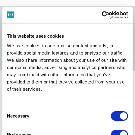
種類
票價
This website uses cookies
有效期限
We use cookies to personalise content and ads, to
退票
provide social media features and to analyse our traffic.
We also share information about your use of our site with
逾站
our social media, advertising and analytics partners who
may combine it with other information that you’ve
provided to them or that they’ve collected from your use
車票 首頁
of their services.
Consent
PASMO
普通車票
Necessary
Selection
月票
回數券
Preferences