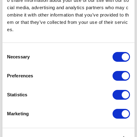
o share information about your use of our site with our so
cial media, advertising and analytics partners who may c
07月26日（星期日）
ombine it with other information that you’ve provided to th
07月25日（星期六）
em or that they’ve collected from your use of their servic
es.
07月24日（星期五）
07月23日（星期四）
C
Necessary
o
07月22日（星期三）
n
s
Preferences
07月21日（星期二）
e
n
07月20日（星期一）
t
Statistics
S
07月19日（星期日）
e
Marketing
l
07月18日（星期六）
e
c
07月17日（星期五）