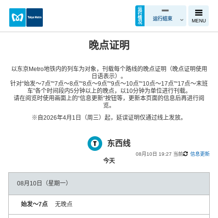
运
行
情
运行结束
MENU
况
晚点证明
以东京Metro地铁内的列车为对象，刊载每个路线的晚点证明（晚点证明使用
日语表示）。
针对“始发～7点”“7点～8点”“8点～9点”“9点～10点”“10点～17点”“17点～末班
车”各个时间段内5分钟以上的晚点，以10分钟为单位进行刊载。
请在阅览时使用画面上的“信息更新”按钮等，更新本页面的信息后再进行阅
览。
※自2026年4月1日（周三）起，延误证明仅通过线上发放。
东西线
08月10日 19:27 当前
信息更新
今天
08月10日（星期一）
始发～7点
无晚点