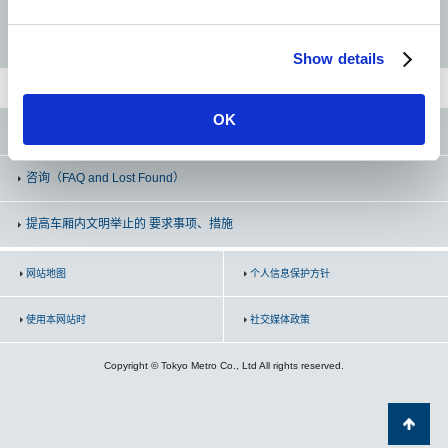
e
新御茶之水
半藏门线
南北线
副都心线
c
Show details
t
汤岛
i
o
根津
OK
n
东京Metro官方SNS
千驮木
咨询
（FAQ and Lost Found）
西日暮里
提高车厢内文明举止的 要求事项、措施
町屋
网站地图
个人信息保护方针
使用本网站时
社交媒体政策
北千住
Copyright © Tokyo Metro Co., Ltd All rights reserved.
绫濑
北绫濑