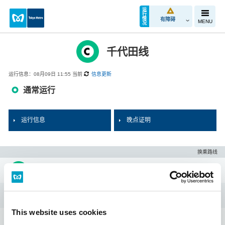
运
行
情
有障碍
MENU
况
千代田线
运行信息：08月09日 11:55 当前
信息更新
通常运行
运行信息
晚点证明
换乘路线
代代木上原
代代木公园
This website uses cookies
明治神宫前 <原宿>