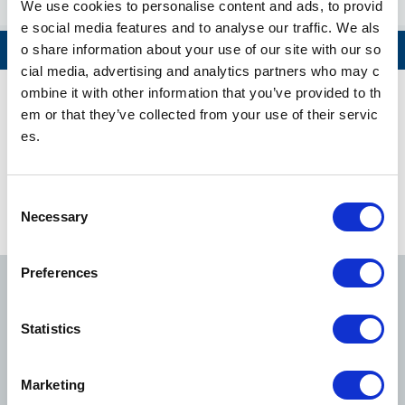
We use cookies to personalise content and ads, to provid
e social media features and to analyse our traffic. We als
表参道
o share information about your use of our site with our so
查看全部
cial media, advertising and analytics partners who may c
ombine it with other information that you’ve provided to th
乃木坂
em or that they’ve collected from your use of their servic
千代田线 时刻表
es.
赤坂
东京Metro地铁针对安全、安心所采取的措施 (English)
国会议事堂前
C
Necessary
o
霞关
查看路线信息
n
s
Preferences
日比谷
e
n
银座线
丸之内线
日比谷线
二重桥前 <丸之内>
t
Statistics
S
大手町
e
东西线
千代田线
有乐町线
Marketing
l