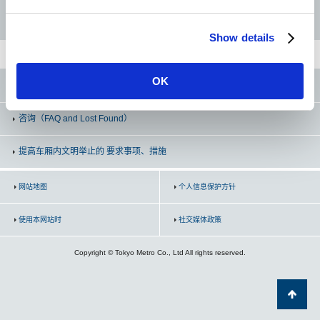
e
东新宿
半藏门线
南北线
副都心线
c
Show details
t
新宿三丁目
i
o
北参道
OK
东京Metro官方SNS
n
明治神宫前 <原宿>
咨询
（FAQ and Lost Found）
提高车厢内文明举止的 要求事项、措施
涩谷
网站地图
个人信息保护方针
使用本网站时
社交媒体政策
Copyright © Tokyo Metro Co., Ltd All rights reserved.