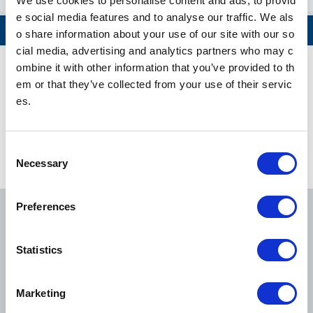
We use cookies to personalise content and ads, to provid
e social media features and to analyse our traffic. We als
平和台
查看全部
o share information about your use of our site with our so
cial media, advertising and analytics partners who may c
冰川台
ombine it with other information that you’ve provided to th
副都心线 时刻表
em or that they’ve collected from your use of their servic
小竹向原
es.
东京Metro地铁针对安全、安心所采取的措施 (English)
千川
C
Necessary
o
要町
查看路线信息
n
s
Preferences
池袋
e
银座线
丸之内线
日比谷线
n
杂司谷
t
Statistics
S
东西线
千代田线
有乐町线
西早稻田
e
Marketing
l