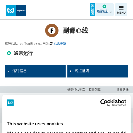
运
行
情
通常运行
MENU
况
副都心线
运行信息：08月08日 06:01 当前
信息更新
通常运行
运行信息
晚点证明
通勤特快列车
特快列车
换乘路线
和光市
地铁成增
This website uses cookies
地铁赤冢