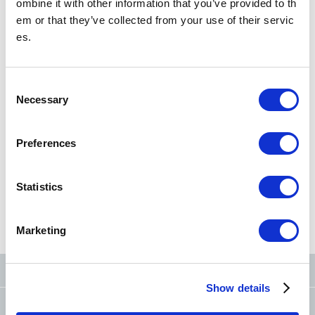
ombine it with other information that you’ve provided to th
時刻表
無障礙設備
em or that they’ve collected from your use of their servic
es.
搜尋車站
以車站名稱、車站編號搜尋
C
Necessary
o
n
s
Preferences
e
從現在位置
搜尋
n
t
Statistics
S
從路線圖
搜尋
從筆劃
搜尋
從條件
搜尋
e
Marketing
l
e
c
東京地鐵官方社群網站
Show details
t
洽詢
（FAQ and Lost Found）
i