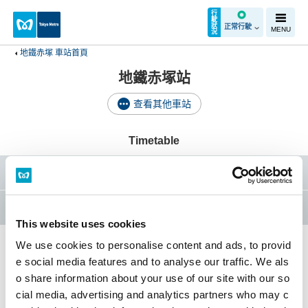
行
駛
狀
正常行駛
MENU
況
地鐵赤塚 車站首頁
地鐵赤塚站
查看其他車站
Timetable
Yurakucho Line
Fukutoshin Line
This website uses cookies
We use cookies to personalise content and ads, to provid
e social media features and to analyse our traffic. We als
地鐵赤塚車站首頁
o share information about your use of our site with our so
cial media, advertising and analytics partners who may c