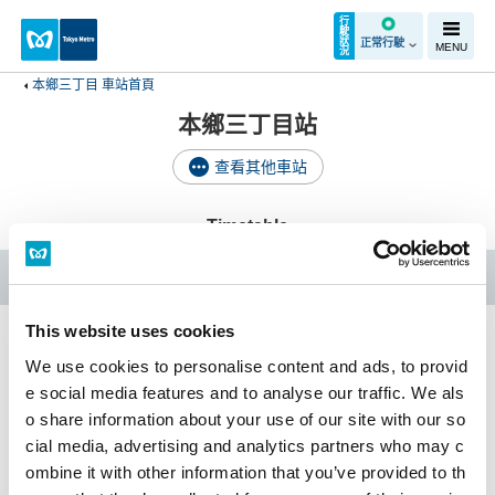
行
駛
狀
正常行駛
MENU
況
本鄉三丁目 車站首頁
本鄉三丁目站
查看其他車站
Timetable
Marunouchi Line
This website uses cookies
We use cookies to personalise content and ads, to provid
本鄉三丁目車站首頁
e social media features and to analyse our traffic. We als
o share information about your use of our site with our so
cial media, advertising and analytics partners who may c
時刻表
無障礙設備
ombine it with other information that you’ve provided to th