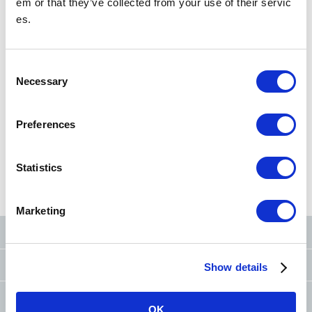
em or that they’ve collected from your use of their servic
es.
搜尋車站
以車站名稱、車站編號搜尋
C
Necessary
o
n
s
從現在位置
搜尋
Preferences
e
n
t
Statistics
從路線圖
搜尋
從筆劃
搜尋
從條件
搜尋
S
e
Marketing
l
東京地鐵官方社群網站
e
c
洽詢
（FAQ and Lost Found）
Show details
t
i
為提升車內禮節的 請求事項和努力
o
OK