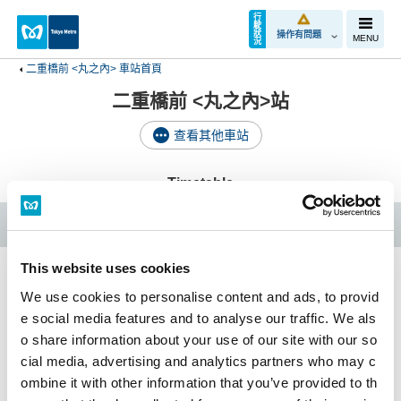
行
駛
狀
操作有問題
MENU
況
二重橋前 <丸之內> 車站首頁
二重橋前 <丸之內>站
查看其他車站
Timetable
Chiyoda Line
This website uses cookies
We use cookies to personalise content and ads, to provid
二重橋前 <丸之內>車站首頁
e social media features and to analyse our traffic. We als
o share information about your use of our site with our so
cial media, advertising and analytics partners who may c
時刻表
無障礙設備
ombine it with other information that you’ve provided to th