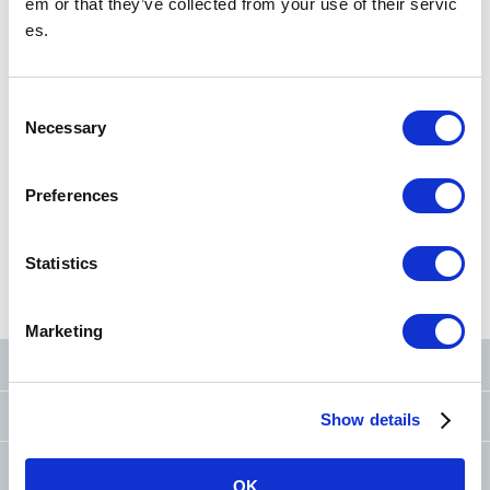
em or that they’ve collected from your use of their servic
es.
搜尋車站
以車站名稱、車站編號搜尋
C
Necessary
o
n
s
從現在位置
搜尋
Preferences
e
n
t
Statistics
從路線圖
搜尋
從筆劃
搜尋
從條件
搜尋
S
e
Marketing
l
東京地鐵官方社群網站
e
c
洽詢
（FAQ and Lost Found）
Show details
t
i
為提升車內禮節的 請求事項和努力
o
OK