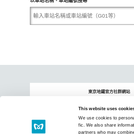
以車站名稱、車站編號搜尋
東京地鐵官方社群網站
Tokyo Trend Trip
Tok
This website uses cookie
We use cookies to personal
官方頻道
fic. We also share informat
partners who may combine i