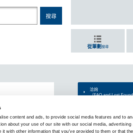
從筆劃
搜尋
洽詢
（FAQ and Lost Foun
yo Trend Trip
s
ise content and ads, to provide social media features and to ana
ion about your use of our site with our social media, advertising
t with other information that you’ve provided to them or that the