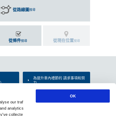
從路線圖
搜尋
從條件
從現在位置
搜尋
搜尋
為提升車內禮節的 請求事項和努
d）
力
OK
lyse our traf
 and analytics
y’ve collecte