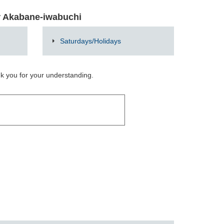
r Akabane-iwabuchi
Saturdays/Holidays
nk you for your understanding.