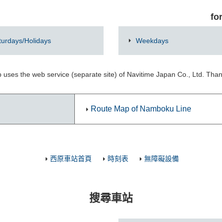
fo
turdays/Holidays
Weekdays
 uses the web service (separate site) of Navitime Japan Co., Ltd. Tha
Route Map of Namboku Line
西原車站首頁
時刻表
無障礙設備
搜尋車站