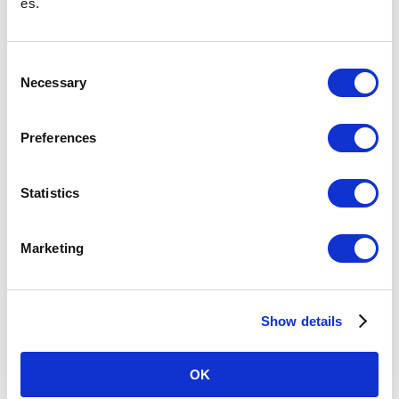
es.
站务室电话号码
C
在遗失次日之后咨询遗失物品时
请向饭田桥站（东京Metro地铁南北线）站内的失物综合管理处或东京Metro
Necessary
o
客服中心咨询。
n
遗失物品时
s
Preferences
e
换乘指南
n
t
Statistics
查询由六本木一丁目站出发的票价和换乘
S
e
Marketing
关于六本木一丁目站
l
e
客流量
c
(2025年
79,259
（52位/130站）※
度平均每
Show details
t
天)
与其他铁道的直接衔接站以及共用站的客流量不包含在名
i
次中。
o
OK
n
所在地
南北线
东京都港区六本木1-4-1