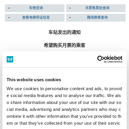
失物咨询
月票售票处查询
查看电梯停运信息
路线换乘查询
车站发出的通知
希望购买月票的乘客
月票售票处
本站没有月票售票处。
月票售票处一览
This website uses cookies
多功能售票机
全部售票处均有设置。
We use cookies to personalise content and ads, to provid
营业时间 首班车～截至末班车
e social media features and to analyse our traffic. We als
多功能售票机
o share information about your use of our site with our so
cial media, advertising and analytics partners who may c
遗失物品的乘客
ombine it with other information that you’ve provided to th
em or that they’ve collected from your use of their servic
在遗失当日咨询遗失物品时
请向遗失物品的站务室咨询。