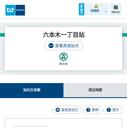
运
行
情
有障碍
MENU
况
六本木一丁目站
查看其他站点
南北线
站内立体图
周边地图
查找进出口
图例
提示