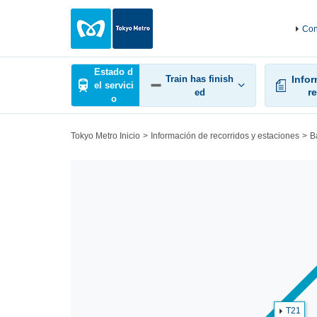
Con
Estado d
Train has finish
Info
el servici
r
ed
o
Tokyo Metro Inicio
Información de recorridos y estaciones
B
T21