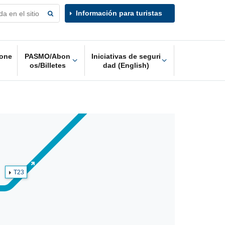
Información para turistas
one
PASMO/Abon
Iniciativas de seguri
os/Billetes
dad (English)
T23