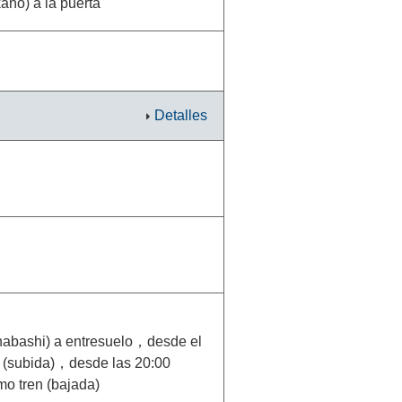
ano) a la puerta
Detalles
unabashi) a entresuelo，desde el
as (subida)，desde las 20:00
imo tren (bajada)