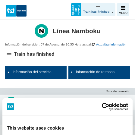
s
o
E
s
t
a
d
o
e
l
e
v
i
c
i
d
r
Train has finished
MENU
Línea Namboku
Información del servicio：07 de Agosto, de 16:55 Hora actual
Actualizar información
Train has finished
Información del servicio
Información de retrasos
Ruta de conexión
Meguro
Shirokanedai
This website uses cookies
Shirokane-takanawa