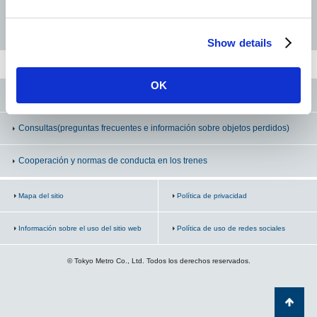
Todaimae
Línea Hanzomon
Línea Namboku
Línea Fukutoshin
Show details
Hon-komagome
OK
Komagome
Servicio oficial de redes sociales de Tokyo Metro
Nishigahara
Consultas
(preguntas frecuentes e información sobre objetos perdidos)
Cooperación y normas de conducta en los trenes
Oji
Mapa del sitio
Oji-kamiy
Política de privacidad
Información sobre el uso del sitio web
Política de uso de redes sociales
Shimo
© Tokyo Metro Co., Ltd. Todos los derechos reservados.
Akabane-iwabuchi