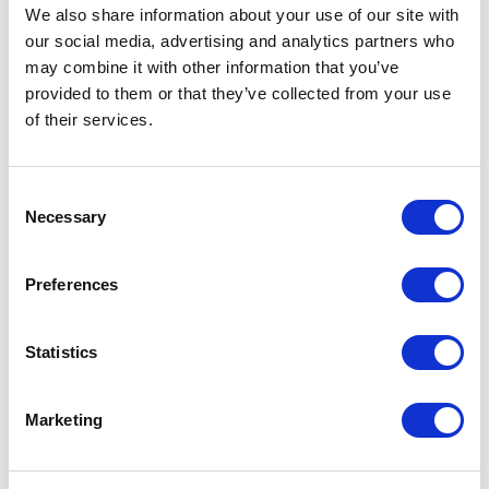
¿Ha perdido un objeto?
We also share information about your use of our site with
our social media, advertising and analytics partners who
Consulta el mismo día en que se perdió el objeto
Pregunte en la oficina de la estación donde ha perdido el objeto.
may combine it with other information that you’ve
Números de teléfono de las oficinas de la estación
provided to them or that they’ve collected from your use
of their services.
Consulta al día siguiente o más tarde
Pregunte en el centro de objetos perdidos de la estación de Iidabashi
(línea Namboku) o en el centro de atención al cliente de Tokyo Metro.
Consent
Objetos perdidos
Necessary
Selection
Guía de conexiones
Preferences
Tarifa/Búsqueda de conexiones y tarifas desde la Estación de
Azabu-juban
Statistics
Acerca de la estación de Azabu-juban
Marketing
Número
de
43,785
（clasificadas como 83/130 estaciones）※
pasajeros
(media