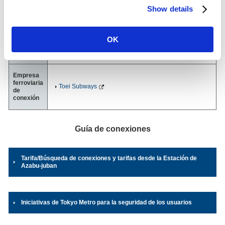
Se excluyen los pasajeros que utilizan una estación
diaria de
Show details
conectada y compartida con la línea de otro operador.
2025)
Dirección
Línea Namboku
OK
4-4-9, Azabu-juban, Minato-ku, Tokyo
03-5232-2565
（Oficina de la estación）
Empresa
ferroviaria
Toei Subways
de
conexión
Guía de conexiones
Tarifa/Búsqueda de conexiones y tarifas desde la Estación de
Azabu-juban
Iniciativas de Tokyo Metro para la seguridad de los usuarios