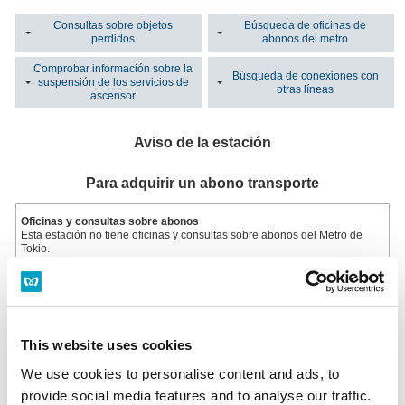
Consultas sobre objetos
Búsqueda de oficinas de
perdidos
abonos del metro
Comprobar información sobre la
Búsqueda de conexiones con
suspensión de los servicios de
otras líneas
ascensor
Aviso de la estación
Para adquirir un abono transporte
Oficinas y consultas sobre abonos
Esta estación no tiene oficinas y consultas sobre abonos del Metro de
Tokio.
Lista de oficinas de abonos del metro
Máquina de billetes multifuncional
Instalada en todas las oficinas de billetes.
Horario: Del primer al último tren
This website uses cookies
Máquina de billetes multifuncional
We use cookies to personalise content and ads, to
provide social media features and to analyse our traffic.