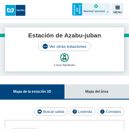
s
o
E
s
t
a
d
o
e
l
e
v
i
c
i
d
r
Normal service
MENU
Estación de Azabu-juban
Ver otras estaciones
Línea Namboku
Mapa de la estación 3D
Mapa del área
Buscar salida
Leyenda
Consejos