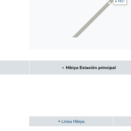
H07
Hibiya Estación principal
Línea Hibiya