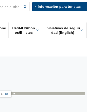
Información para turistas
one
PASMO/Abon
Iniciativas de seguri
os/Billetes
dad (English)
H09