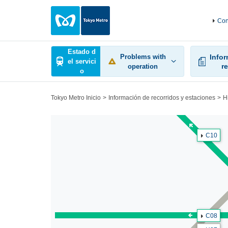
Con
Estado d
Problems with
Info
el servici
r
operation
o
Tokyo Metro Inicio
Información de recorridos y estaciones
H
C10
C08