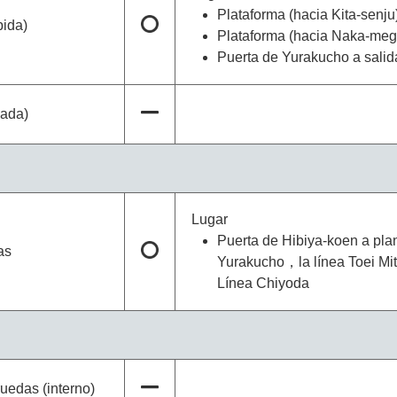
Plataforma (hacia Kita-senju
bida)
Plataforma (hacia Naka-megu
Puerta de Yurakucho a salida
jada)
Lugar
Puerta de Hibiya-koen a pla
as
Yurakucho，la línea Toei Mit
Línea Chiyoda
ruedas (interno)