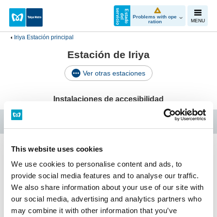
s
o
E
s
t
a
d
o
e
l
e
v
i
c
i
d
r
Problems with ope
MENU
ration
Iriya Estación principal
Estación de Iriya
Ver otras estaciones
Instalaciones de accesibilidad
Línea Hibiya
This website uses cookies
Iriya Estación principal
We use cookies to personalise content and ads, to
provide social media features and to analyse our traffic.
We also share information about your use of our site with
Instalaciones de
our social media, advertising and analytics partners who
Horario
accesibilidad
may combine it with other information that you’ve