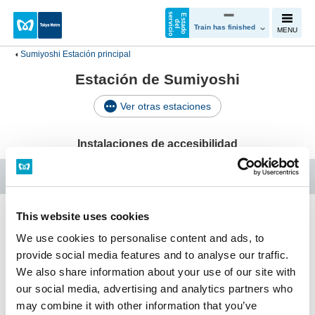
s
o
E
s
t
a
d
o
e
l
e
v
i
c
i
d
r
Train has finished
MENU
Sumiyoshi Estación principal
Estación de Sumiyoshi
Ver otras estaciones
Instalaciones de accesibilidad
Línea Hanzomon
This website uses cookies
Sumiyoshi Estación principal
We use cookies to personalise content and ads, to
provide social media features and to analyse our traffic.
We also share information about your use of our site with
Instalaciones de
our social media, advertising and analytics partners who
Horario
accesibilidad
may combine it with other information that you’ve