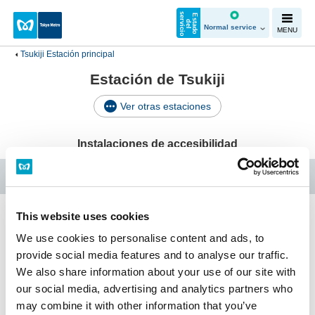
s
o
E
s
t
a
d
o
e
l
e
v
i
c
i
d
r
Normal service
MENU
Tsukiji Estación principal
Estación de Tsukiji
Ver otras estaciones
Instalaciones de accesibilidad
Línea Hibiya
This website uses cookies
Tsukiji Estación principal
We use cookies to personalise content and ads, to
provide social media features and to analyse our traffic.
We also share information about your use of our site with
Instalaciones de
our social media, advertising and analytics partners who
Horario
accesibilidad
may combine it with other information that you’ve