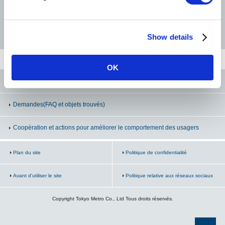
Mitsukoshimae
Ligne Hanzomon
Ligne Namboku
Ligne Fukutoshin
Show details
Kanda
OK
Suehirocho
Le Tokyo Metro sur les réseaux sociaux
Ueno-hirokoji
Demandes
(FAQ et objets trouvés)
Ueno
Coopération et actions pour améliorer le comportement des usagers
Plan du site
Inaricho
Politique de confidentialité
Avant d'utiliser le site
Politique relative aux réseaux sociaux
Tawaramachi
Copyright Tokyo Metro Co., Ltd Tous droits réservés.
Asakusa