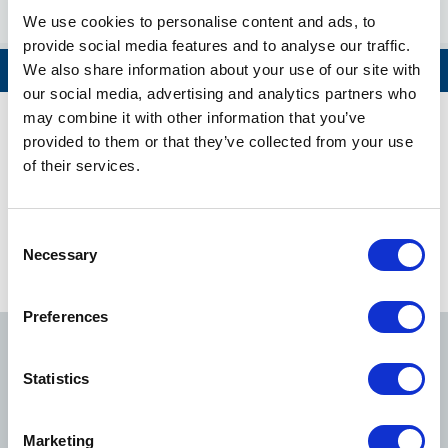
Gaiemmae
We use cookies to personalise content and ads, to
provide social media features and to analyse our traffic.
Aoyama-itchome
We also share information about your use of our site with
Tout voir
our social media, advertising and analytics partners who
may combine it with other information that you’ve
Akasaka-mitsuke
provided to them or that they’ve collected from your use
Horaires de la ligne Ginza
of their services.
Tameike-sanno
Tokyo Metro : Initiatives pour la protection et la sécurité de nos
Toranomon
clients(English)
Consent
Necessary
Selection
Shimbashi
Afficher les informations sur l’itinéraire
Preferences
Ginza
Ligne Ginza
Ligne Marunouchi
Ligne Hibiya
Statistics
Kyobashi
Nihombashi
Marketing
Ligne Tozai
Ligne Chiyoda
Ligne Yurakucho