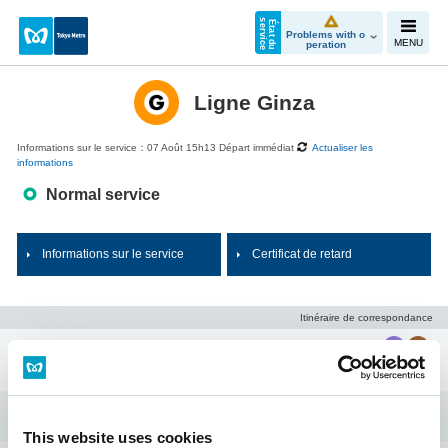
e
É
t
a
t
d
u
s
e
r
v
i
c
Problems with o
MENU
peration
Ligne Ginza
Informations sur le service：07 Août 15h13 Départ im
médiat
Actualiser les
informations
Normal service
Informations sur le service
Certificat de retard
Itinéraire de correspondance
Shibuya
Omote-sando
This website uses cookies