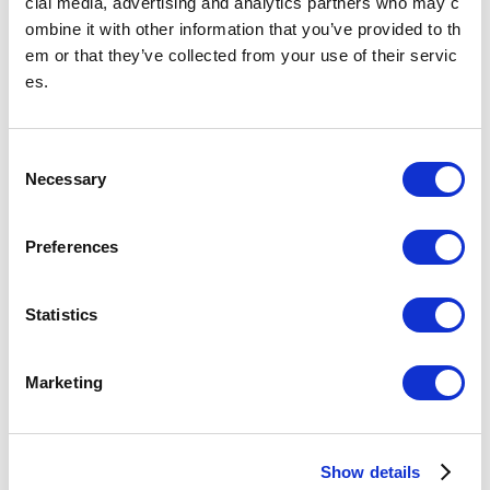
cial media, advertising and analytics partners who may c
站務室電話號碼
ombine it with other information that you’ve provided to th
em or that they’ve collected from your use of their servic
es.
於物品遺失隔天及以後詢問時
請至飯田橋站（東京Metro地鐵南北線）車站內失物招領處或東京Metro地鐵
客服中心詢問。
遺失物品時
C
Necessary
o
换乘指南
n
s
查询由銀座一丁目站出发的票价和换乘
Preferences
e
n
關於銀座一丁目車站
t
Statistics
S
搭乘人次
e
（2025年
34,705
（107位/130站）※
Marketing
度一日平
l
均）
與其他鐵路直接連結的車站及共用車站的搭乘人次不列入
e
排名。
c
Show details
t
所在地
有樂町線
東京都中央區銀座1-7-12