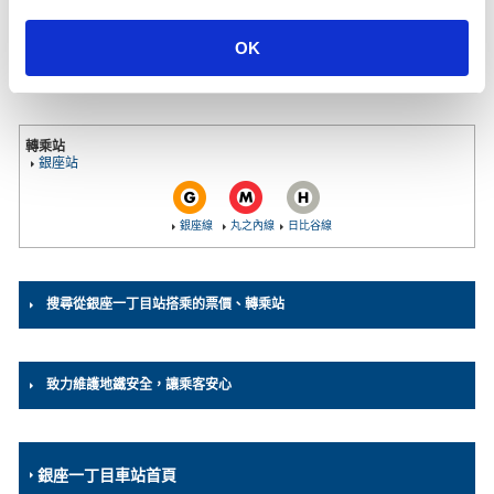
i
03-3567-6846
（車站辦公室）
o
OK
n
轉乘導覽
轉乘站
銀座站
銀座線
丸之內線
日比谷線
搜尋從銀座一丁目站搭乘的票價、轉乘站
致力維護地鐵安全，讓乘客安心
銀座一丁目車站首頁