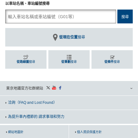
以車站名稱、車站編號搜尋
從現在位置
搜尋
從路線圖
搜尋
從筆劃
搜尋
從條件
搜尋
東京地鐵官方社群網站
洽詢
（FAQ and Lost Found）
為提升車內禮節的 請求事項和努力
網站地圖針
個人資訊保護方針