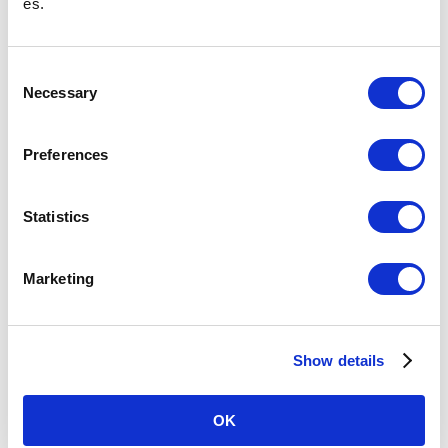
es.
站務室電話號碼
C
於物品遺失隔天及以後詢問時
請至飯田橋站（東京Metro地鐵南北線）車站內失物招領處或東京Metro地鐵
Necessary
o
客服中心詢問。
n
遺失物品時
s
Preferences
e
换乘指南
n
t
Statistics
查询由六本木一丁目站出发的票价和换乘
S
e
Marketing
關於六本木一丁目車站
l
e
搭乘人次
c
（2025年
79,259
（52位/130站）※
度一日平
Show details
t
均）
與其他鐵路直接連結的車站及共用車站的搭乘人次不列入
i
排名。
o
OK
n
所在地
南北線
東京都港區六本木1-4-1