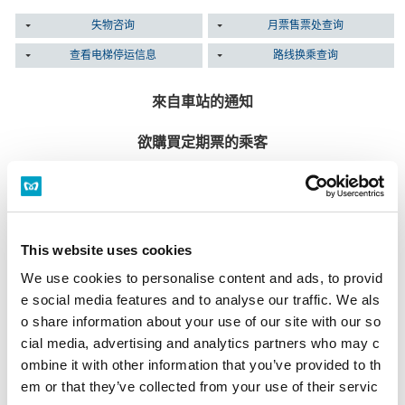
失物咨询
月票售票处查询
查看电梯停运信息
路线换乘查询
來自車站的通知
欲購買定期票的乘客
定期票售票口
本車站沒有定期票售票口。
定期票售票口一覽
This website uses cookies
多功能售票機
設置於所有售票處。
We use cookies to personalise content and ads, to provid
營業時間 首班車～末班車為止
e social media features and to analyse our traffic. We als
多功能售票機
o share information about your use of our site with our so
cial media, advertising and analytics partners who may c
遺失物品的旅客
ombine it with other information that you’ve provided to th
em or that they’ve collected from your use of their servic
若於物品遺失當天詢問
請至物品遺失的該車站站務室詢問。