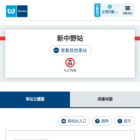
行
駛
狀
正常行駛
MENU
況
新中野站
查看其他車站
丸之內線
車站立體圖
周邊地圖
尋找出入口
圖例
提示