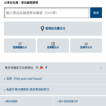
以車站名稱、車站編號搜尋
從現在位置
搜尋
從路線圖
搜尋
從筆劃
搜尋
從條件
搜尋
東京地鐵官方社群網站
洽詢
（FAQ and Lost Found）
為提升車內禮節的 請求事項和努力
網站地圖針
個人資訊保護方針