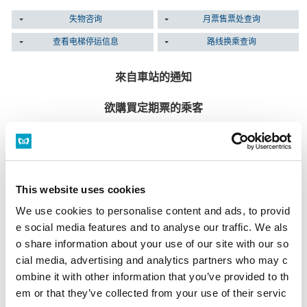
失物咨询
月票售票处查询
查看电梯停运信息
路线换乘查询
來自車站的通知
欲購買定期票的乘客
定期票售票口
本車站沒有定期票售票口。
定期票售票口一覽
This website uses cookies
多功能售票機
設置於所有售票處。
We use cookies to personalise content and ads, to provid
營業時間 首班車～末班車為止
e social media features and to analyse our traffic. We als
多功能售票機
o share information about your use of our site with our so
cial media, advertising and analytics partners who may c
遺失物品的旅客
ombine it with other information that you’ve provided to th
em or that they’ve collected from your use of their servic
若於物品遺失當天詢問
請至物品遺失的該車站站務室詢問。