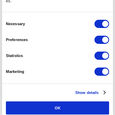
es.
站務室電話號碼
C
於物品遺失隔天及以後詢問時
請至飯田橋站（東京Metro地鐵南北線）車站內失物招領處或東京Metro地鐵
Necessary
o
客服中心詢問。
n
遺失物品時
s
Preferences
e
换乘指南
n
t
Statistics
查询由新中野站出发的票价和换乘
S
e
Marketing
關於新中野車站
l
e
搭乘人次
c
（2025年
34,323
（108位/130站）※
度一日平
Show details
t
均）
與其他鐵路直接連結的車站及共用車站的搭乘人次不列入
i
排名。
o
OK
n
所在地
丸之內線
東京都中野區中央4-2-15