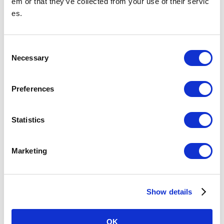
em or that they’ve collected from your use of their servic
站務室電話號碼
es.
於物品遺失隔天及以後詢問時
請至飯田橋站（東京Metro地鐵南北線）車站內失物招領處或東京Metro地鐵
客服中心詢問。
C
遺失物品時
Necessary
o
n
换乘指南
s
Preferences
e
查询由上野站出发的票价和换乘
n
t
Statistics
S
關於上野車站
e
Marketing
l
搭乘人次
（2025年
191,804
（10位/130站）※
e
度一日平
均）
與其他鐵路直接連結的車站及共用車站的搭乘人次不列入
c
排名。
Show details
t
i
所在地
銀座線・日比谷線
o
東京都台東區東上野3-19-6
OK
03-3832-6629
（車站辦公室）