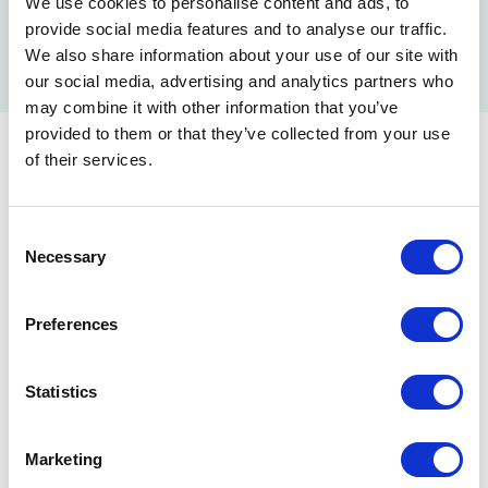
Tozai Line
Chiyoda Line
Yurakucho Line
We use cookies to personalise content and ads, to
provide social media features and to analyse our traffic.
We also share information about your use of our site with
Hanzomon Line
Namboku Line
Fukutoshin Line
our social media, advertising and analytics partners who
may combine it with other information that you’ve
provided to them or that they’ve collected from your use
of their services.
ลิงก์ที่เกี่ยวข้อง
C
ค้นหาค่าโดยสาร/การเปลี่
แผนที่รถไฟใต้ดิน
ยนเส้นทาง
Necessary
o
n
s
Preferences
คู่มือความปลอดภัย
e
ฉบับพกพาสะดวก
n
t
Statistics
S
e
Marketing
l