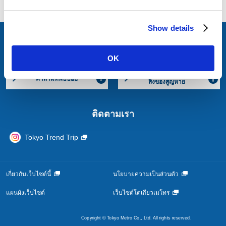
e
หน้าแรก
ข้อมูลเส้นทาง/สถานี
c
Show details
t
i
ติดต่อสอบถาม
o
OK
n
การประสานงาน
คำถาม
ที่พบบ่อย
สิ่งของสูญหาย
ติดตามเรา
Tokyo Trend Trip
เกี่ยวกับเว็บไซต์นี้
นโยบายความเป็นส่วนตัว
แผนผังเว็บไซต์
เว็บไซต์โตเกียวเมโทร
Copyright © Tokyo Metro Co., Ltd. All rights reserved.