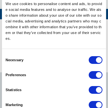
Shin-koenji
We use cookies to personalise content and ads, to provid
e social media features and to analyse our traffic. We als
Higashi-koenji
ดูทั้งหมด
o share information about your use of our site with our so
cial media, advertising and analytics partners who may c
Shin-nakano
ombine it with other information that you’ve provided to th
Marunouchi Line ตารางเดินรถ
em or that they’ve collected from your use of their servic
Honancho
es.
Nakano-fujimic
มาตรการด้านความปลอดภัยและการรักษาความปลอดภัยให้แก่ลูกค้าของโ
ho
ตเกียวเมโทร (English)
C
Necessary
NakanoShimba
o
shi
n
ดูข้อมูลเส้นทาง
s
Nakano-sakaue
Preferences
e
n
Nishi-shinjuku
Ginza Line
Marunouchi Line
Hibiya Line
t
Statistics
S
Shinjuku
e
Tozai Line
Chiyoda Line
Yurakucho Line
Marketing
l