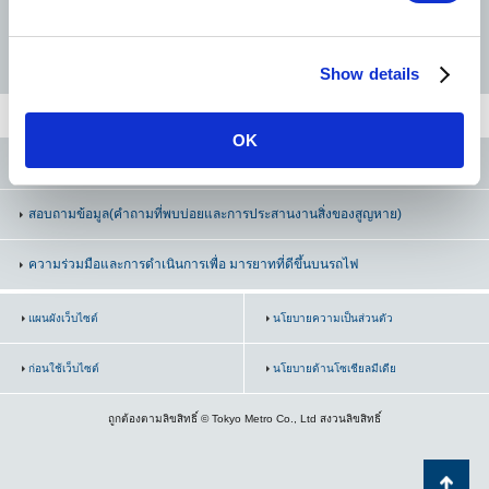
e
Shinjuku-sanchome
c
Hanzomon Line
Namboku Line
Fukutoshin Line
Show details
t
Shinjuku-gyoemmae
i
o
Yotsuya-sanchome
OK
n
SNS ทางการของรถไฟโตเกียวเมโทร
Yotsuya
สอบถามข้อมูล
(คำถามที่พบบ่อยและการประสานงานสิ่งของสูญหาย)
Akasaka-mitsuke
ความร่วมมือและการดำเนินการเพื่อ มารยาทที่ดีขึ้นบนรถไฟ
Kokkai-gijidomae
แผนผังเว็บไซต์
นโยบายความเป็นส่วนตัว
Kasumigaseki
ก่อนใช้เว็บไซต์
นโยบายด้านโซเชียลมีเดีย
Ginza
ถูกต้องตามลิขสิทธิ์ © Tokyo Metro Co., Ltd สงวนลิขสิทธิ์
Tokyo