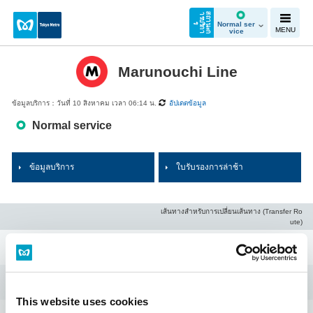
ส
ถ
า
น
ะ
ก
า
ร
บ
ริ
ก
า
Normal ser
ร
MENU
vice
Marunouchi Line
ข้อมูลบริการ：วันที่ 10 สิงหาคม เวลา 06:14 น.
อัปเดตข้อมูล
Normal service
ข้อมูลบริการ
ใบรับรองการล่าช้า
เส้นทางสำหรับการเปลี่ยนเส้นทาง (Transfer Ro
ute)
Ogikubo
Minami-asagaya
This website uses cookies