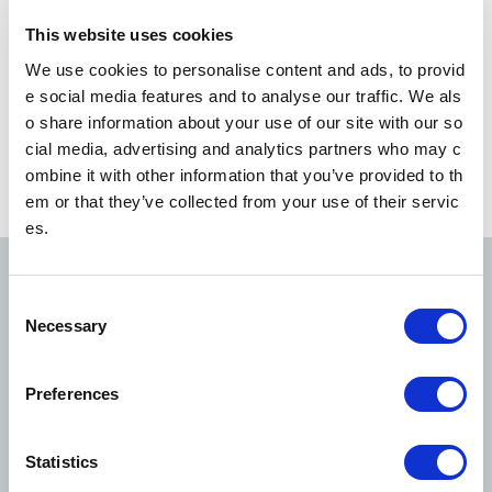
ยสารเอง โดยอ้างอิงจากข้อมูลที่แสดงบนหน้านี้
หมายเหตุ 2: ห้ามทำสำเนาหรือถ่ายเอกสารของข้อมูลการบริการนี้ หรือตีพิมพ์ใน
This website uses cookies
ฉบับดัดแปลงบนอินเทอร์เน็ตโดยไม่ได้รับอนุญาตโดยเด็ดขาด
We use cookies to personalise content and ads, to provid
e social media features and to analyse our traffic. We als
ผู้ปฏิบัติงานรถไฟใต้ดิน
o share information about your use of our site with our so
Toei Transportation
cial media, advertising and analytics partners who may c
ombine it with other information that you’ve provided to th
em or that they’ve collected from your use of their servic
ดูสถานะการให้บริการของทุกสาย
es.
C
Ginza Line
Marunouchi Line
Hibiya Line
Necessary
o
n
s
Preferences
e
n
Tozai Line
Chiyoda Line
Yurakucho Line
t
Statistics
S