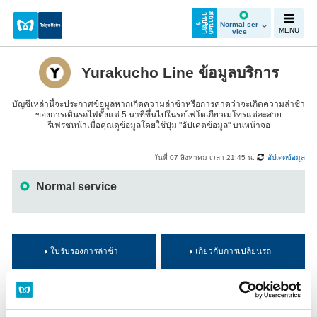
ส
ถ
า
น
ะ
ก
า
ร
บ
ริ
ก
า
Normal ser
ร
MENU
vice
Yurakucho Line ข้อมูลบริการ
บัญชีเหล่านี้จะประกาศข้อมูลหากเกิดความล่าช้าหรือการคาดว่าจะเกิดความล่าช้า
ของการเดินรถไฟตั้งแต่ 5 นาทีขึ้นไปในรถไฟโตเกียวเมโทรแต่ละสาย
รีเฟรชหน้าเมื่อคุณดูข้อมูลโดยใช้ปุ่ม "อัปเดตข้อมูล" บนหน้าจอ
วันที่ 07 สิงหาคม เวลา 21:45 น.
อัปเดตข้อมูล
Normal service
ใบรับรองการล่าช้า
เกี่ยวกับการเปลี่ยนรถ
หมายเหตุ 1: ข้อมูลนี้ได้รับการอัปเดตตลอดเวลา อย่างไรก็ตาม ข้อมูลที่แสดงบน
หน้านี้อาจแตกต่างไปจากสถานะการเดินรถจริง โปรดทราบว่าเราจะไม่รับผิดชอ
บต่อความเสียหาย การบาดเจ็บ หรือสูญหายที่อาจเกิดขึ้นจากการกระทำของผู้โด