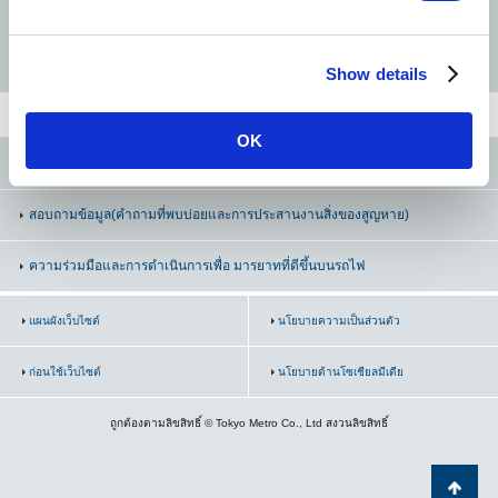
e
Mitsukoshimae
c
Hanzomon Line
Namboku Line
Fukutoshin Line
Show details
t
Kanda
i
o
OK
Suehirocho
n
SNS ทางการของรถไฟโตเกียวเมโทร
Ueno-hirokoji
สอบถามข้อมูล
(คำถามที่พบบ่อยและการประสานงานสิ่งของสูญหาย)
Ueno
ความร่วมมือและการดำเนินการเพื่อ มารยาทที่ดีขึ้นบนรถไฟ
แผนผังเว็บไซต์
Inaricho
นโยบายความเป็นส่วนตัว
ก่อนใช้เว็บไซต์
นโยบายด้านโซเชียลมีเดีย
Tawaramachi
ถูกต้องตามลิขสิทธิ์ © Tokyo Metro Co., Ltd สงวนลิขสิทธิ์
Asakusa