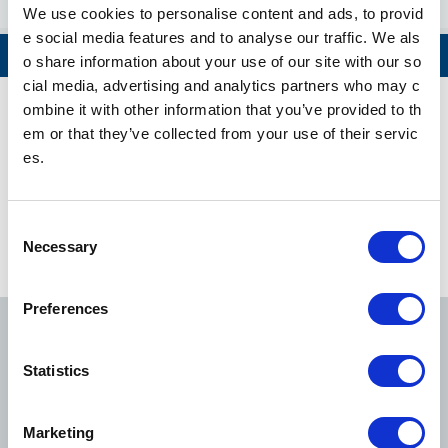
Gaiemmae
We use cookies to personalise content and ads, to provid
e social media features and to analyse our traffic. We als
Aoyama-itchome
ดูทั้งหมด
o share information about your use of our site with our so
cial media, advertising and analytics partners who may c
Akasaka-mitsuke
ombine it with other information that you’ve provided to th
Ginza Line ตารางเดินรถ
em or that they’ve collected from your use of their servic
Tameike-sanno
es.
มาตรการด้านความปลอดภัยและการรักษาความปลอดภัยให้แก่ลูกค้าของโ
Toranomon
ตเกียวเมโทร (English)
C
Necessary
o
Shimbashi
n
ดูข้อมูลเส้นทาง
s
Preferences
Ginza
e
n
Ginza Line
Marunouchi Line
Hibiya Line
Kyobashi
t
Statistics
S
Nihombashi
e
Tozai Line
Chiyoda Line
Yurakucho Line
Marketing
l