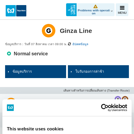
ส
ถ
า
น
ะ
ก
า
ร
บ
ริ
ก
า
Problems with operati
ร
MENU
on
Ginza Line
ข้อมูลบริการ：วันที่ 07 สิงหาคม เวลา 09:00 น.
อัปเดตข้อมูล
Normal service
ข้อมูลบริการ
ใบรับรองการล่าช้า
เส้นทางสำหรับการเปลี่ยนเส้นทาง (Transfer Route)
Shibuya
Omote-sando
This website uses cookies