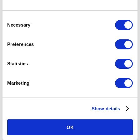
0
สูญหายและพบ：
570-033-777
สอบถามข้อมูลอื่น ๆ：
0570-200-999
C
หมายเลขนี้ไม่สามารถติดต่อได้หากโทรจากต่างประเทศ
Necessary
o
ข้อควรระวัง 1:
กรุณาตรวจสอบหมายเลขให้ถูกต้องก่อนโทรออก
n
ข้อควรระวัง 2:ทางศูนย์บริการฯขออนุญาตบันทึกรายละเอียดการสนทนาของลูกค้า
ไว้ เพื่อความยืนยันความถูกต้องของข้อมูลที่ได้รับ
s
ข้อควรระวัง 3:อาจมีบางกรณีที่เราต้องโทรกลับไปหาลูกค้า จึงขอให้เปิดการแสดง
Preferences
หมายเลขโทรศัพท์เมื่อทำการโทร
e
n
ประเด็นสำคัญเกี่ยวกับการสูญหายและการสอบถามข้อมูลที่พ
t
Statistics
บ
S
สิ่งของสูญหายที่แสดงด้านล่างนี้มักจะมีลักษณะคล้ายกันมากซึ่งทำให้พนักงานแผน
e
กลูกค้าสัมพันธ์ (Customer Relations Center) ระบุได้ยาก โปรดตรวจสอบสิ่งของ
Marketing
ที่สูญหายของท่านด้วยตนเองที่สำนักงานประจำสถานีในวันเดียวกันกับที่สูญหายหรื
l
อที่สำนักงานของสูญหายในวันถัดไป
e
c
Show details
t
i
o
OK
n
สำหรับข้อมูลเพิ่มเติมเกี่ยวกับการสอบถามของสูญหาย โปรดตรวจสอบหน้า
นี้