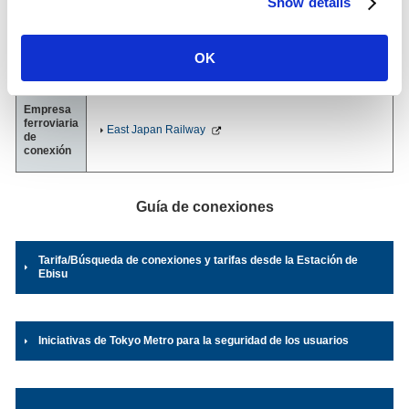
Show details
Dirección
Línea Hibiya
1-5-5, Ebisu-minami, Shibuya-ku, Tokyo
OK
03-3461-6750
（Oficina de la estación）
Empresa
ferroviaria
East Japan Railway
de
conexión
Guía de conexiones
Tarifa/Búsqueda de conexiones y tarifas desde la Estación de
Ebisu
Iniciativas de Tokyo Metro para la seguridad de los usuarios