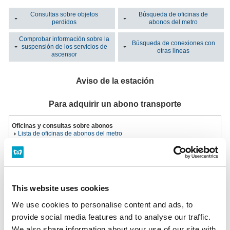
Consultas sobre objetos
Búsqueda de oficinas de
perdidos
abonos del metro
Comprobar información sobre la
Búsqueda de conexiones con
suspensión de los servicios de
otras líneas
ascensor
Aviso de la estación
Para adquirir un abono transporte
Oficinas y consultas sobre abonos
Lista de oficinas de abonos del metro
Máquina de billetes multifuncional
Instalada en todas las oficinas de billetes.
Horario: Del primer al último tren
Máquina de billetes multifuncional
This website uses cookies
We use cookies to personalise content and ads, to
¿Ha perdido un objeto?
provide social media features and to analyse our traffic.
We also share information about your use of our site with