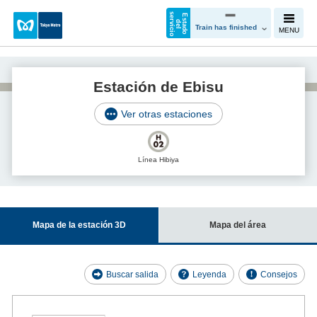
s
o
E
s
t
a
d
o
e
l
e
v
i
c
i
d
r
Train has finished
MENU
Estación de Ebisu
Ver otras estaciones
Línea Hibiya
Mapa de la estación 3D
Mapa del área
Buscar salida
Leyenda
Consejos