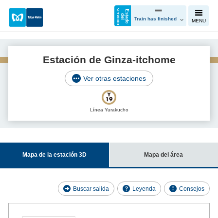
s
o
E
s
t
a
d
o
e
l
e
v
i
c
i
d
r
Train has finished
MENU
Estación de Ginza-itchome
Ver otras estaciones
Línea Yurakucho
Mapa de la estación 3D
Mapa del área
Buscar salida
Leyenda
Consejos