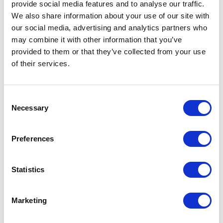
provide social media features and to analyse our traffic.
Consulta el mismo día en que se perdió el objeto
We also share information about your use of our site with
Pregunte en la oficina de la estación donde ha perdido el objeto.
our social media, advertising and analytics partners who
Números de teléfono de las oficinas de la estación
may combine it with other information that you’ve
provided to them or that they’ve collected from your use
Consulta al día siguiente o más tarde
of their services.
Pregunte en el centro de objetos perdidos de la estación de Iidabashi
(línea Namboku) o en el centro de atención al cliente de Tokyo Metro.
Objetos perdidos
Consent
Necessary
Selection
Guía de conexiones
Tarifa/Búsqueda de conexiones y tarifas desde la Estación de
Preferences
Ginza-itchome
Statistics
Acerca de la estación de Ginza-itchome
Número
Marketing
de
34,705
（clasificadas como 107/130 estaciones）※
pasajeros
(media
Se excluyen los pasajeros que utilizan una estación
diaria de