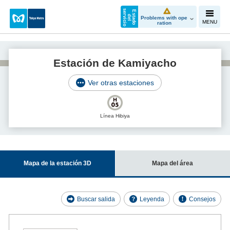
s
o
E
s
t
a
d
o
e
l
e
v
i
c
i
d
r
Problems with ope
MENU
ration
Estación de Kamiyacho
Ver otras estaciones
Línea Hibiya
Mapa de la estación 3D
Mapa del área
Buscar salida
Leyenda
Consejos