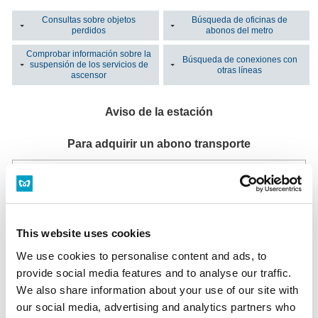
Consultas sobre objetos
Búsqueda de oficinas de
perdidos
abonos del metro
Comprobar información sobre la
Búsqueda de conexiones con
suspensión de los servicios de
otras líneas
ascensor
Aviso de la estación
Para adquirir un abono transporte
Oficinas y consultas sobre abonos
Esta estación no tiene oficinas y consultas sobre abonos de Tokyo Metro.
Lista de oficinas de abonos del metro
This website uses cookies
Máquina de billetes multifuncional
Instalada en todas las oficinas de billetes.
We use cookies to personalise content and ads, to
Horario: Del primer al último tren
Máquina de billetes multifuncional
provide social media features and to analyse our traffic.
We also share information about your use of our site with
our social media, advertising and analytics partners who
¿Ha perdido un objeto?