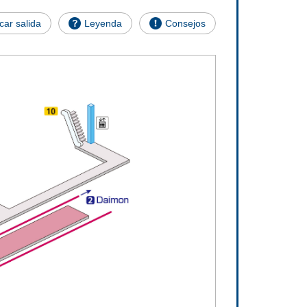
car salida
Leyenda
Consejos