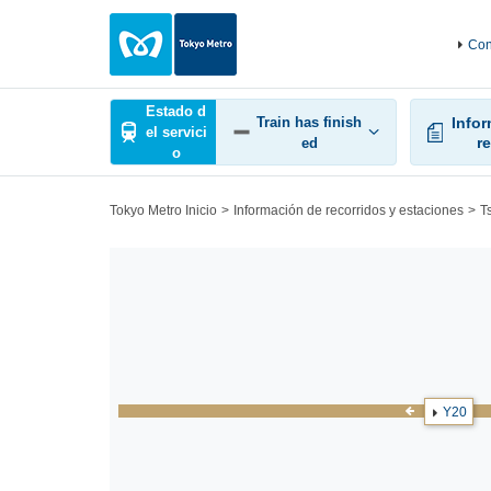
Con
Estado d
Train has finish
Info
el servici
r
ed
o
Tokyo Metro Inicio
Información de recorridos y estaciones
T
Y20