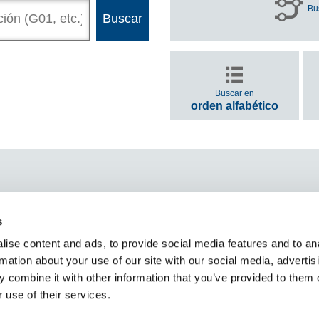
Bu
Buscar en
orden alfabético
Consultas
e Tokyo Metro
s
(preguntas frecuentes 
información sobre obje
ise content and ads, to provide social media features and to an
al oficial
perdidos)
rmation about your use of our site with our social media, advertis
 combine it with other information that you’ve provided to them o
 use of their services.