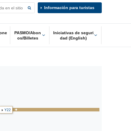
Información para turistas
one
PASMO/Abon
Iniciativas de seguri
os/Billetes
dad (English)
Y22