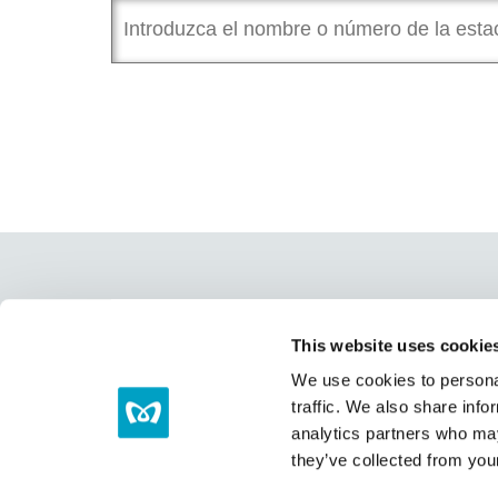
Servicio oficial de redes sociales d
This website uses cookie
We use cookies to personal
Tokyo Trend Trip
Can
traffic. We also share info
analytics partners who may
they’ve collected from your