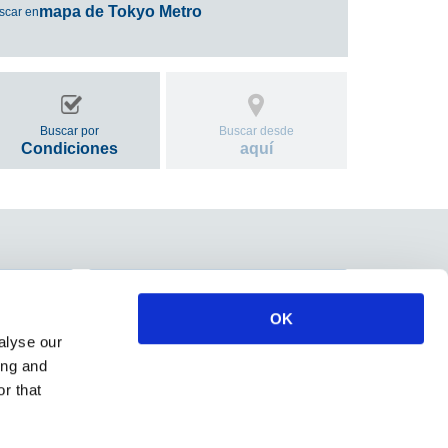
mapa de Tokyo Metro
scar en
Buscar por
Buscar desde
Condiciones
aquí
e
Cooperación y normas de
OK
tos
conducta en los trenes
alyse our
ing and
r that