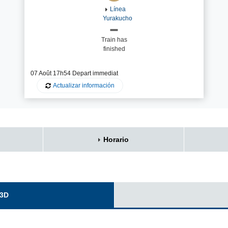
Línea
Yurakucho
Train has
finished
07 Août 17h54 Depart im
mediat
Actualizar información
Horario
 3D