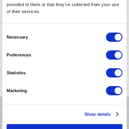
provided to them or that they’ve collected from your use
of their services.
Rechercher une station
Recherche par nom de station/numéro de station
Consent
Necessary
Selection
Rechercher près
d'ici
Preferences
Statistics
Rechercher à partir de
Rechercher à partir de
Rechercher par
plan du Tokyo Metro
ordre alphabétique
Conditions
Marketing
Le Tokyo Metro sur les réseaux sociaux
Show details
Demandes
(FAQ et objets trouvés)