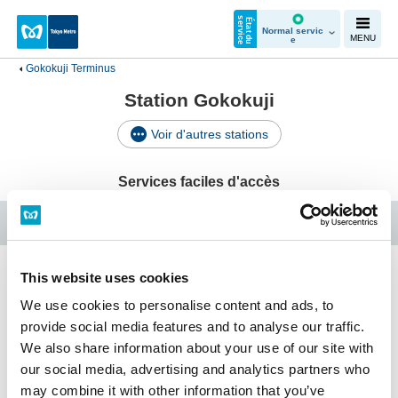
e
É
t
a
t
d
u
s
e
r
v
i
c
Normal servic
MENU
e
Gokokuji Terminus
Station Gokokuji
Voir d'autres stations
Services faciles d'accès
Ligne Yurakucho
This website uses cookies
Gokokuji Terminus
We use cookies to personalise content and ads, to
provide social media features and to analyse our traffic.
We also share information about your use of our site with
Rechercher une station
par équipement pour
our social media, advertising and analytics partners who
Horaires
personnes à mobilité
réduite
may combine it with other information that you’ve