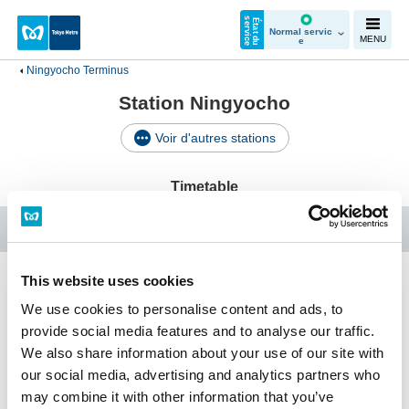
e
É
t
a
t
d
u
s
e
r
v
i
c
Normal servic
MENU
e
Ningyocho Terminus
Station Ningyocho
Voir d'autres stations
Timetable
Ligne Hibiya
This website uses cookies
Ningyocho Terminus
We use cookies to personalise content and ads, to
provide social media features and to analyse our traffic.
We also share information about your use of our site with
our social media, advertising and analytics partners who
Horaires
Services faciles d'accès
may combine it with other information that you’ve