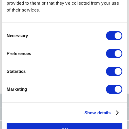
provided to them or that they’ve collected from your use
Rechercher une station
of their services.
Recherche par nom de station/numéro de station
Consent
Necessary
Selection
Rechercher près
d'ici
Preferences
Statistics
Rechercher à partir de
Rechercher à partir de
Rechercher par
plan du Tokyo Metro
ordre alphabétique
Conditions
Marketing
Le Tokyo Metro sur les réseaux sociaux
Show details
Demandes
(FAQ et objets trouvés)
Coopération et actions pour améliorer le comportement des usagers