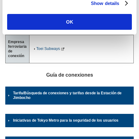
conectada y compartida con la línea de otro operador.
Show details
2025)
Dirección
Hanzomon Line
OK
2-2, Kanda-jimbocho, Chiyoda-ku, Tokyo
03-3230-3657
（Oficina de la estación）
Empresa
ferroviaria
Toei Subways
de
conexión
Guía de conexiones
Tarifa/Búsqueda de conexiones y tarifas desde la Estación de
Jimbocho
Iniciativas de Tokyo Metro para la seguridad de los usuarios