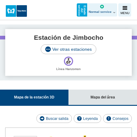
s
o
E
s
t
a
d
o
e
l
e
v
i
c
i
d
r
Normal service
MENU
Estación de Jimbocho
Ver otras estaciones
Línea Hanzomon
Mapa de la estación 3D
Mapa del área
Buscar salida
Leyenda
Consejos