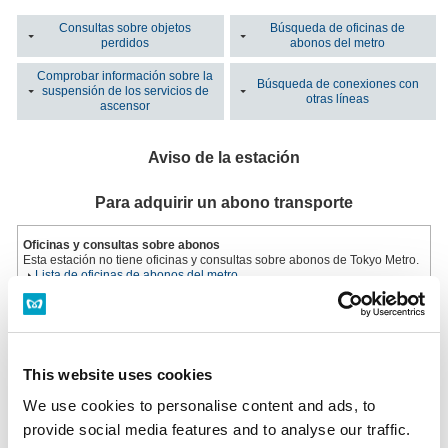
Consultas sobre objetos
Búsqueda de oficinas de
perdidos
abonos del metro
Comprobar información sobre la
Búsqueda de conexiones con
suspensión de los servicios de
otras líneas
ascensor
Aviso de la estación
Para adquirir un abono transporte
Oficinas y consultas sobre abonos
Esta estación no tiene oficinas y consultas sobre abonos de Tokyo Metro.
Lista de oficinas de abonos del metro
Máquina de billetes multifuncional
Instalada en todas las oficinas de billetes.
Horario: Del primer al último tren
This website uses cookies
Máquina de billetes multifuncional
We use cookies to personalise content and ads, to
provide social media features and to analyse our traffic.
¿Ha perdido un objeto?