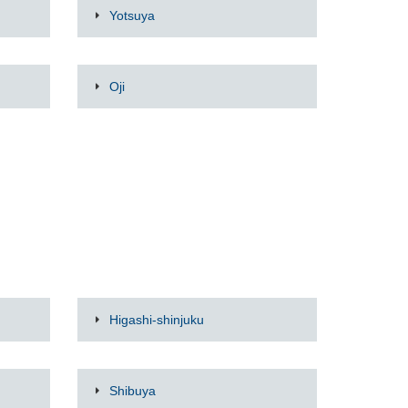
Yotsuya
Oji
Higashi-shinjuku
Shibuya