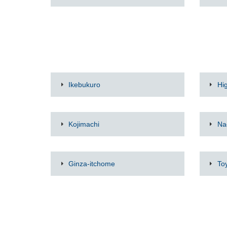
Ikebukuro
Hi
Kojimachi
Na
Ginza-itchome
To