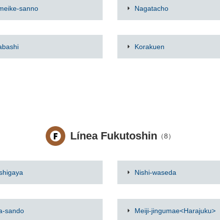
meike-sanno
Nagatacho
abashi
Korakuen
Línea Fukutoshin
（8）
shigaya
Nishi-waseda
ta-sando
Meiji-jingumae<Harajuku>