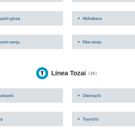
gashi-ginza
Akihabara
nami-senju
Kita-senju
Línea Tozai
（16）
kebashi
Otemachi
ba
Toyocho