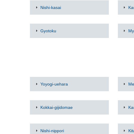
Nishi-kasai
Ka
Gyotoku
My
Yoyogi-uehara
Me
Kokkai-gijidomae
Ka
Nishi-nippori
Ki