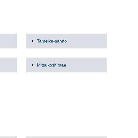
Tameike-sanno
Mitsukoshimae