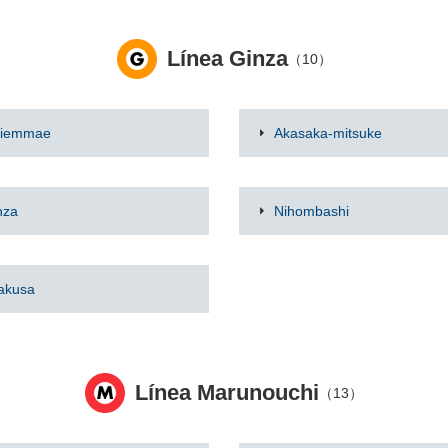
Línea Ginza
（10）
iemmae
Akasaka-mitsuke
nza
Nihombashi
akusa
Línea Marunouchi
（13）