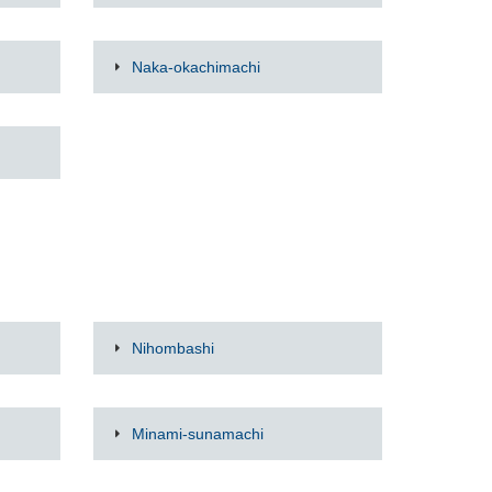
Naka-okachimachi
Nihombashi
Minami-sunamachi