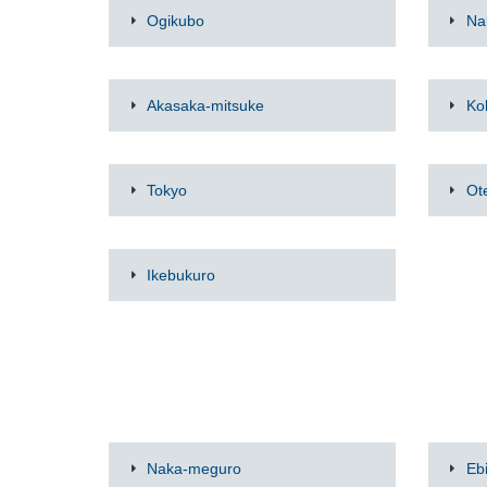
Ogikubo
Na
Akasaka-mitsuke
Ko
Tokyo
Ot
Ikebukuro
Naka-meguro
Eb