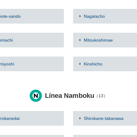
ote-sando
Nagatacho
emachi
Mitsukoshimae
miyoshi
Kinshicho
Línea Namboku
（13）
irokanedai
Shirokane-takanawa