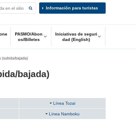
Información para turistas
one
PASMO/Abon
Iniciativas de seguri
os/Billetes
dad (English)
 (subida/bajada)
ida/bajada)
Línea Tozai
Línea Namboku