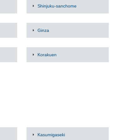
Shinjuku-sanchome
Ginza
Korakuen
Kasumigaseki