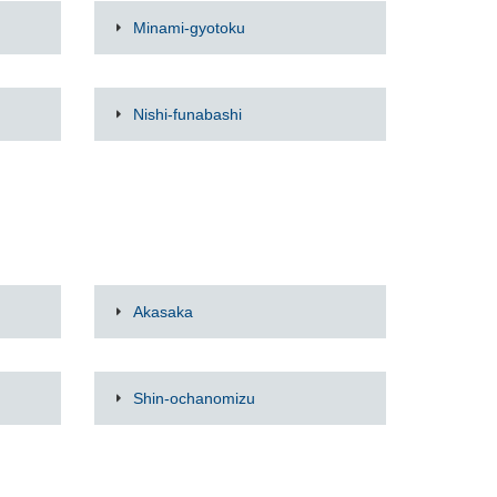
Minami-gyotoku
Nishi-funabashi
Akasaka
Shin-ochanomizu