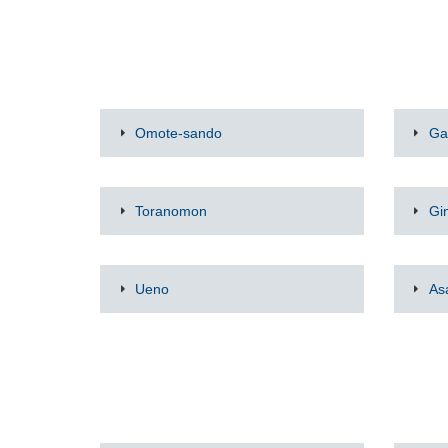
Omote-sando
Ga
Toranomon
Gi
Ueno
As