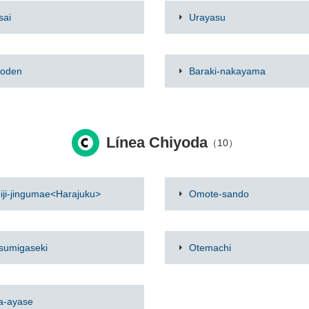
sai
Urayasu
oden
Baraki-nakayama
Línea Chiyoda
（10）
iji-jingumae<Harajuku>
Omote-sando
sumigaseki
Otemachi
ta-ayase