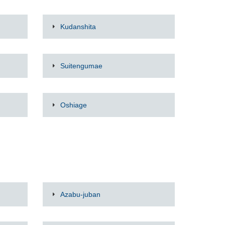
Kudanshita
Suitengumae
Oshiage
Azabu-juban