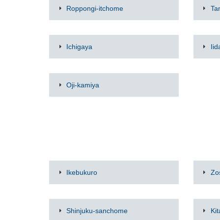
Roppongi-itchome
Ta
Ichigaya
Iid
Oji-kamiya
Ikebukuro
Zo
Shinjuku-sanchome
Ki