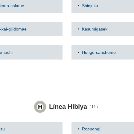
kano-sakaue
Shinjuku
kkai-gijidomae
Kasumigaseki
emachi
Hongo-sanchome
Línea Hibiya
（11）
isu
Roppongi