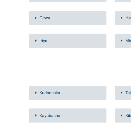
Ginza
Hi
Iriya
Mi
Kudanshita
Ta
Kayabacho
Ki