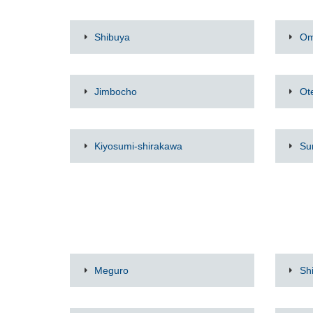
Shibuya
Om
Jimbocho
Ot
Kiyosumi-shirakawa
Su
Meguro
Sh