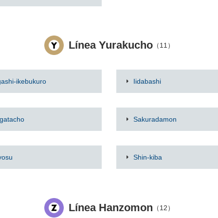
Línea Yurakucho
（11）
gashi-ikebukuro
Iidabashi
gatacho
Sakuradamon
yosu
Shin-kiba
Línea Hanzomon
（12）