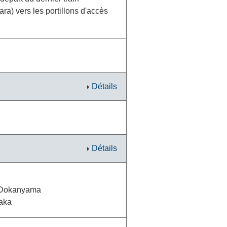
ra) vers les portillons d'accès
Détails
Détails
s Dokanyama
zaka