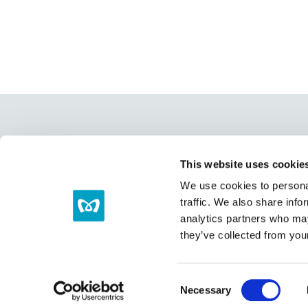
Le Tokyo Metro sur les réseaux
This website uses cookie
We use cookies to personal
Tokyo Trend Trip
Cha
traffic. We also share info
analytics partners who may
they’ve collected from your
Plan du site
Po
Consent
Necessary
Selection