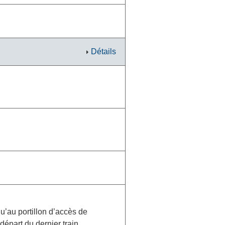
Détails
u’au portillon d’accès de
épart du dernier train