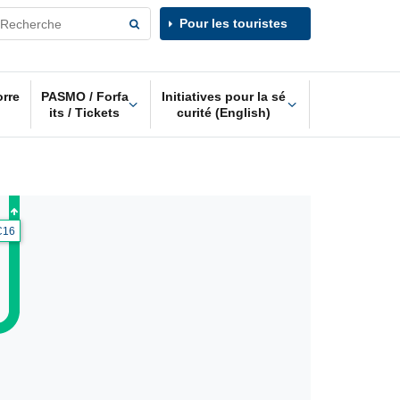
Pour les touristes
orre
PASMO / Forfa
Initiatives pour la sé
its / Tickets
curité (English)
C16