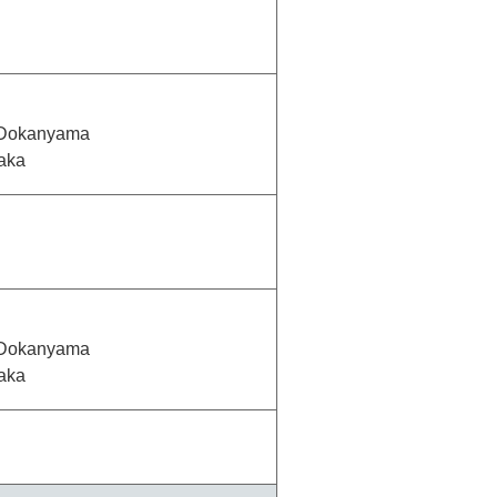
s Dokanyama
zaka
s Dokanyama
zaka