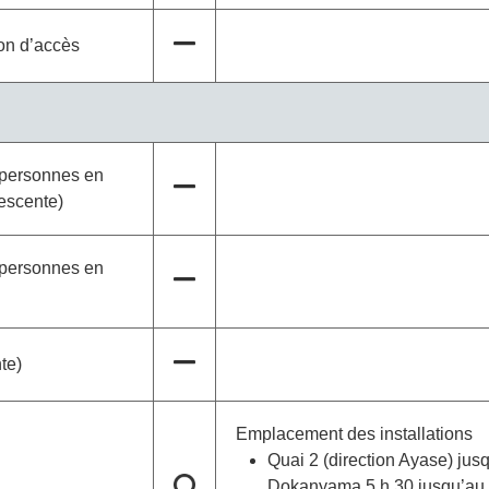
lon d’accès
 personnes en
descente)
 personnes en
te)
Emplacement des installations
Quai 2 (direction Ayase) jusq
Dokanyama 5 h 30 jusqu’au d