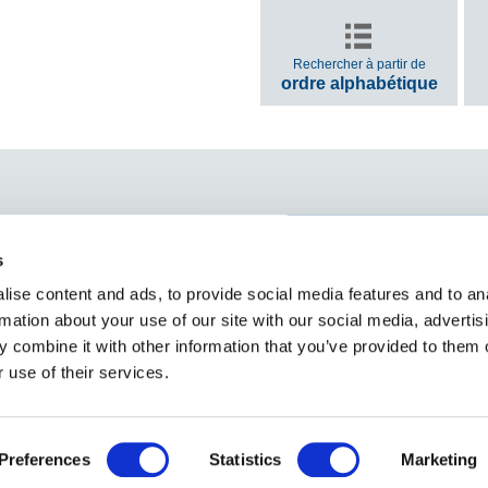
Rechercher à partir de
ordre alphabétique
 sociaux
Demandes
s
(FAQ et objets trouvés
ise content and ads, to provide social media features and to an
îne officielle
rmation about your use of our site with our social media, advertis
 combine it with other information that you’ve provided to them o
 use of their services.
litique de confidentialité
Avant d'utiliser le site
Politique relati
Copyright Tokyo Metro Co., Ltd Tous droits réservés.
Preferences
Statistics
Marketing