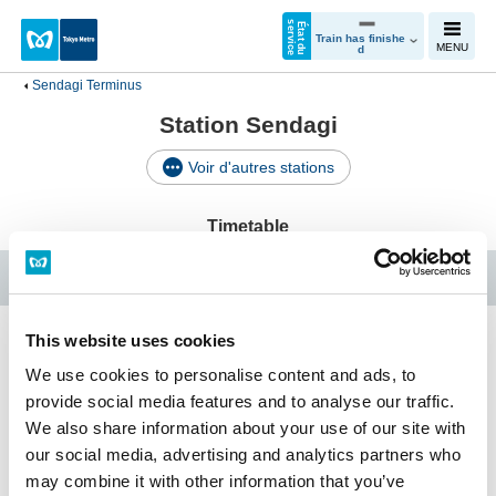
e
É
t
a
t
d
u
s
e
r
v
i
c
Train has finishe
MENU
d
Sendagi Terminus
Station Sendagi
Voir d'autres stations
Timetable
Ligne Chiyoda
This website uses cookies
Sendagi Terminus
We use cookies to personalise content and ads, to
provide social media features and to analyse our traffic.
We also share information about your use of our site with
our social media, advertising and analytics partners who
Horaires
Services faciles d'accès
may combine it with other information that you’ve