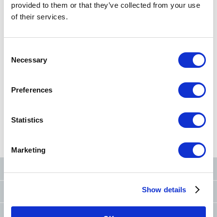
provided to them or that they’ve collected from your use
Rechercher une station
of their services.
Recherche par nom de station/numéro de station
Consent
Necessary
Selection
Rechercher près
d'ici
Preferences
Statistics
Rechercher à partir de
Rechercher à partir de
Rechercher par
plan du Tokyo Metro
ordre alphabétique
Conditions
Marketing
Le Tokyo Metro sur les réseaux sociaux
Show details
Demandes
(FAQ et objets trouvés)
Coopération et actions pour améliorer le comportement des usagers