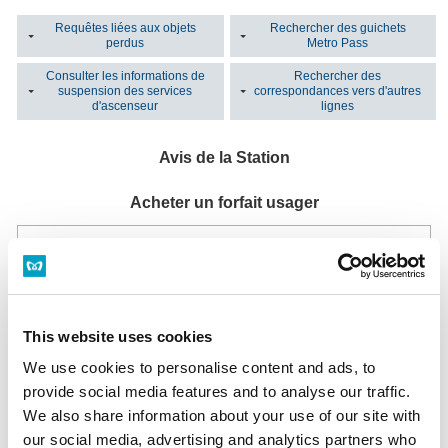
Requêtes liées aux objets
Rechercher des guichets
perdus
Metro Pass
Consulter les informations de
Rechercher des
suspension des services
correspondances vers d'autres
d'ascenseur
lignes
Avis de la Station
Acheter un forfait usager
Bureaux d'information sur les forfaits
Cette station n'a pas de bureau d'information sur les forfaits Tokyo Metro.
Liste des bureaux d'information
Machine automatique multifonction
This website uses cookies
Installée dans tous les guichets.
Horaires: Du premier au dernier train
We use cookies to personalise content and ads, to
Machine automatique multifonction
provide social media features and to analyse our traffic.
We also share information about your use of our site with
Vous avez perdu un objet ?
our social media, advertising and analytics partners who