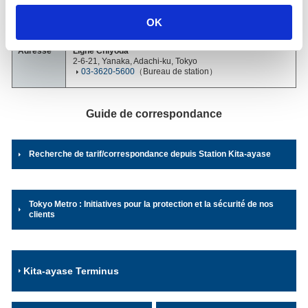
journalière
et partagée avec une ligne d'un autre opérateur sont
2025)
exclus.
OK
Adresse
Ligne Chiyoda
2-6-21, Yanaka, Adachi-ku, Tokyo
03-3620-5600
（Bureau de station）
Guide de correspondance
Recherche de tarif/correspondance depuis Station Kita-ayase
Tokyo Metro : Initiatives pour la protection et la sécurité de nos
clients
Kita-ayase Terminus