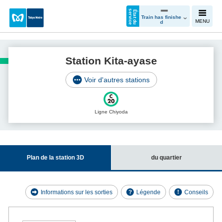
e
É
t
a
t
d
u
s
e
r
v
i
c
Train has finishe
MENU
d
Station Kita-ayase
Voir d'autres stations
Ligne Chiyoda
Plan de la station 3D
du quartier
Informations sur les sorties
Légende
Conseils