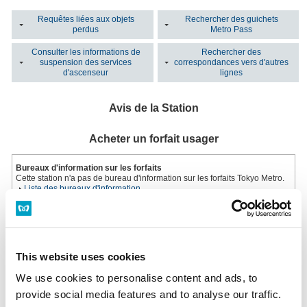
Requêtes liées aux objets
Rechercher des guichets
perdus
Metro Pass
Consulter les informations de
Rechercher des
suspension des services
correspondances vers d'autres
d'ascenseur
lignes
Avis de la Station
Acheter un forfait usager
Bureaux d'information sur les forfaits
Cette station n'a pas de bureau d'information sur les forfaits Tokyo Metro.
Liste des bureaux d'information
Machine automatique multifonction
Installée dans tous les guichets.
Horaires: Du premier au dernier train
This website uses cookies
Machine automatique multifonction
We use cookies to personalise content and ads, to
provide social media features and to analyse our traffic.
Vous avez perdu un objet ?