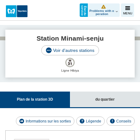
e
É
t
a
t
d
u
s
e
r
v
i
c
Problems with o
MENU
peration
Station Minami-senju
Voir d'autres stations
Ligne Hibiya
Plan de la station 3D
du quartier
Informations sur les sorties
Légende
Conseils