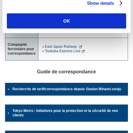
Show details
2025)
reliée à et partagée avec une ligne d'un autre
opérateur sont exclus.
OK
Adresse
Ligne Hibiya
4-3-1, Minami-senju, Arakawa-ku, Tokyo
03-3807-2922
（Bureau de station）
Compagnie
East Japan Railway
ferroviaire pour
Tsukuba Express Line
correspondance
Guide de correspondance
Recherche de tarif/correspondance depuis Station Minami-senju
Tokyo Metro : Initiatives pour la protection et la sécurité de nos
clients